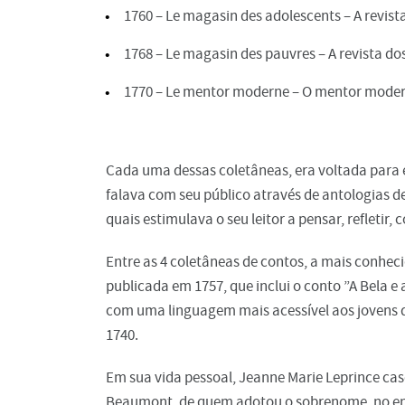
1760 – Le magasin des adolescents – A revist
1768 – Le magasin des pauvres – A revista do
1770 – Le mentor moderne – O mentor mode
Cada uma dessas coletâneas, era voltada par
falava com seu público através de antologias de
quais estimulava o seu leitor a pensar, refletir
Entre as 4 coletâneas de contos, a mais conheci
publicada em 1757, que inclui o conto ”A Bela
com uma linguagem mais acessível aos jovens 
1740.
Em sua vida pessoal, Jeanne Marie Leprince ca
Beaumont, de quem adotou o sobrenome, no ent