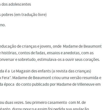
a dos adolescentes
s pobres (em tradução livre)
rno.
a educação de crianças e jovens, onde Madame de Beaumont
 histórias, contos de fadas, ensaios e anedotas, com as
, conversar e sobretudo, estimulava-os a ouvir seus corações.
da é a Le Magasin des enfants (a revista das crianças)
 e a Fera”. Madame de Beaumont criou uma versão resumida e
da época do conto publicado por Madame de Villeneuve em
sou duas vezes. Seu primeiro casamento com M. de
anto, durou pouco e assim foi pedida sua anulação.