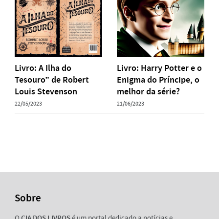
Livro: A Ilha do
Livro: Harry Potter e o
Tesouro” de Robert
Enigma do Príncipe, o
Louis Stevenson
melhor da série?
22/05/2023
21/06/2023
Sobre
O
CIA DOS LIVROS
é um portal dedicado a notícias e