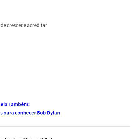
de crescer e acreditar
Leia Também:
veis para conhecer Bob Dylan