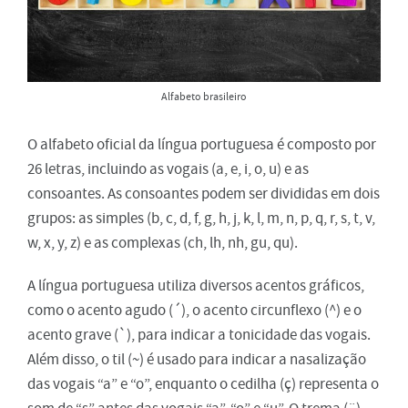
Alfabeto brasileiro
O alfabeto oficial da língua portuguesa é composto por
26 letras, incluindo as vogais (a, e, i, o, u) e as
consoantes. As consoantes podem ser divididas em dois
grupos: as simples (b, c, d, f, g, h, j, k, l, m, n, p, q, r, s, t, v,
w, x, y, z) e as complexas (ch, lh, nh, gu, qu).
A língua portuguesa utiliza diversos acentos gráficos,
como o acento agudo (´), o acento circunflexo (^) e o
acento grave (`), para indicar a tonicidade das vogais.
Além disso, o til (~) é usado para indicar a nasalização
das vogais “a” e “o”, enquanto o cedilha (ç) representa o