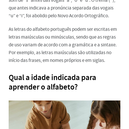
som de “s” antes das vogais “a”, “o” e “u”. O trema (¨),
que antes indicava a pronúncia separada das vogais
“u” e “i”, foi abolido pelo Novo Acordo Ortográfico.
As letras do alfabeto português podem ser escritas em
letras maiúsculas ou minúsculas, sendo que as regras
de uso variam de acordo com a gramática e a sintaxe.
Por exemplo, as letras maiúsculas são utilizadas no
início das frases, em nomes próprios e em siglas.
Qual a idade indicada para
aprender o alfabeto?