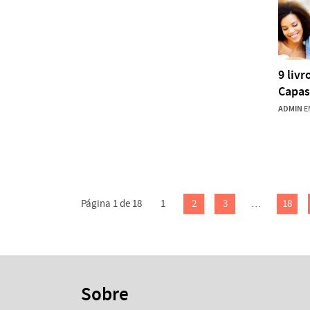
9 liv
Capas
ADMIN
EM
Página 1 de 18
1
2
3
…
18
Sobre