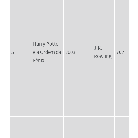
Harry Potter
J.K.
5
e a Ordem da
2003
702
Rowling
Fênix