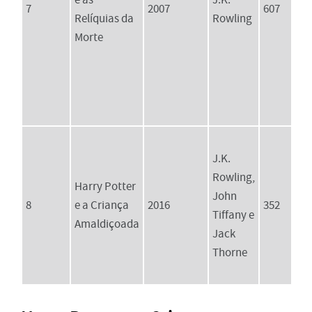
7
2007
607
Relíquias da
Rowling
Morte
J.K.
Rowling,
Harry Potter
John
8
e a Criança
2016
352
Tiffany e
Amaldiçoada
Jack
Thorne