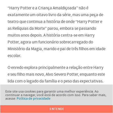
“Harry Potter e a Criança Amaldiçoada” não é
exatamente um oitavo livro da série, mas uma peça de
teatro que continua a história de onde “Harry Potter e
as Relíquias da Morte” parou, embora se passando
muitos anos depois. A história centra-se em Harry
Potter, agora um funcionário sobrecarregado do
Ministério da Magia, marido e pai de três filhos em idade
escolar.
O enredo explora principalmente a relação entre Harry
e seu filho mais novo, Alvo Severo Potter, enquanto este
lida com o legado da família e o peso das expectativas.
Também apresenta uma nova aventura e uma nova
Este site usa cookies para garantir uma melhor experiência. Ao
ameaça ao mundo bruxo.
continuar a navegar, você está de acordo com isso. Para saber mais,
acesse:
Política de privacidade
Apesar de ser uma sequência, “A Criança Amaldiçoada”
ENTENDI