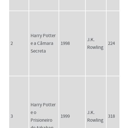
Harry Potter
J.K.
2
e a Câmara
1998
224
Rowling
Secreta
Harry Potter
e o
J.K.
3
1999
318
Prisioneiro
Rowling
de Azkaban