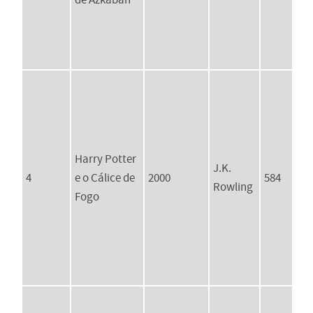
Harry Potter
J.K.
4
e o Cálice de
2000
584
Rowling
Fogo