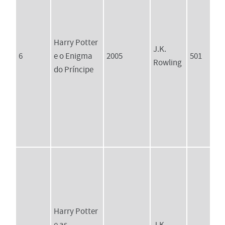
Harry Potter
J.K.
6
e o Enigma
2005
501
Rowling
do Príncipe
Harry Potter
e as
J.K.