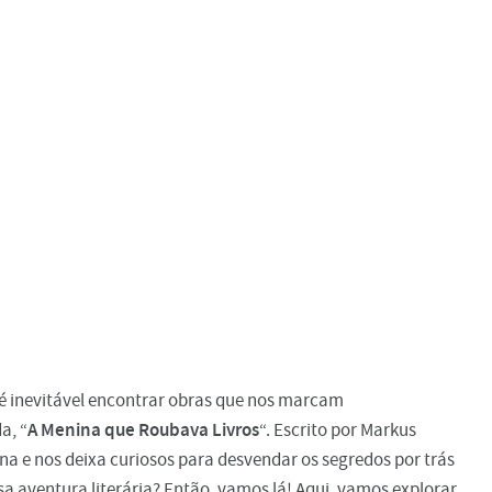
 inevitável encontrar obras que nos marcam
A Menina que Roubava Livros
a, “
“. Escrito por Markus
na e nos deixa curiosos para desvendar os segredos por trás
 aventura literária? Então, vamos lá! Aqui, vamos explorar